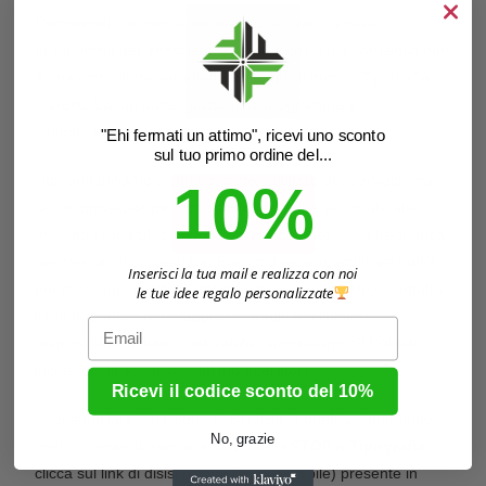
Comprendi che non è necessario iscriversi a questo
programma per effettuare acquisti e che il tuo consenso non
è una condizione per effettuare acquisti presso Tipografia
Fiorello. La tua partecipazione al programma è
completamente volontaria.
"Ehi fermati un attimo", ricevi uno sconto
sul tuo primo ordine del...
Non addebitiamo alcun costo per l’utilizzo del Servizio, ma
10%
sei responsabile per tutti i costi e le tariffe associate alla
messaggistica SMS imposti dal tuo operatore. La frequenza
dei messaggi può variare. Possono essere applicate tariffe
Inserisci la tua mail e realizza con noi
per messaggi e dati. Controlla il tuo piano mobile e contatta
le tue idee regalo personalizzate
il tuo operatore per maggiori dettagli. Sei l’unico
Email
responsabile di tutti i costi relativi ai messaggi SMS/testo,
inclusi quelli addebitati dal tuo operatore.
Ricevi il codice sconto del 10%
Puoi annullare l’iscrizione al Servizio in qualsiasi momento.
No, grazie
Invia il comando con una sola parola
STOP
a
Tipografia
o
clicca sul link di disiscrizione (se disponibile) presente in