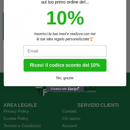
sul tuo primo ordine del...
10%
Inserisci la tua mail e realizza con noi
le tue idee regalo personalizzate
Email
Orologio in Ceramica
20x20cm
25,00
€
a partire da
Ricevi il codice sconto del 10%
No, grazie
AREA LEGALE
SERVIZIO CLIENTI
Privacy Policy
Contatti
Cookie Policy
Chi siamo
Termini e Condizioni
Account