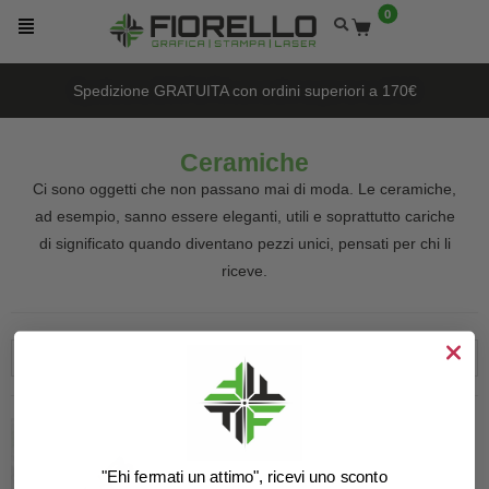
0
Spedizione GRATUITA con ordini superiori a 170€
Ceramiche
Ci sono oggetti che non passano mai di moda. Le ceramiche,
ad esempio, sanno essere eleganti, utili e soprattutto cariche
di significato quando diventano pezzi unici, pensati per chi li
riceve.
Ordinamento predefinito
"Ehi fermati un attimo", ricevi uno sconto