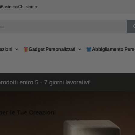
i
Business
Chi siamo
azioni
Gadget Personalizzati
Abbigliamento Pers
Spedizione GRATUITA con ordini superiori a 170€
per le Tue Creazioni
i unici con la massima qualità e precisione.