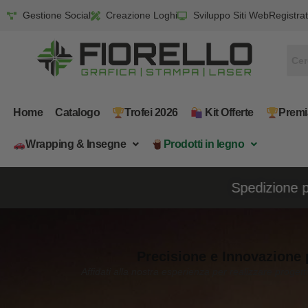
Gestione Social
Creazione Loghi
Sviluppo Siti Web
Registrat
Home
Catalogo
Trofei 2026
​ Kit Offerte
Premi
Wrapping & Insegne
​Prodotti in legno
Precisione e Innovazione 
Affidati alla nostra esperienza per realizzare progett