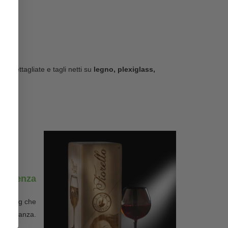
ni dettagliate e tagli netti su
legno, plexiglass,
 Esigenza
ackaging che
on eleganza.