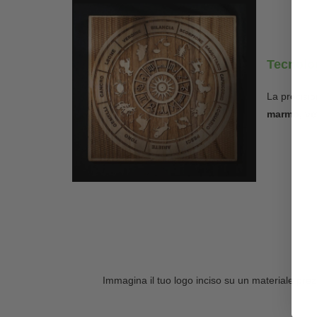
Tecnolog
La precisio
marmo, vetr
Immagina il tuo logo inciso su un materiale prez