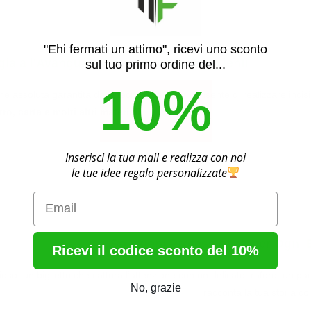
"Ehi fermati un attimo", ricevi uno sconto
ia all'Avanguardia per Risultati Eccellenti
sul tuo primo ordine del...
10%
ne assoluta garantita dalla tecnologia laser consente di realizzare incisio
o, carta e molti altri materiali.
Inserisci la tua mail e realizza con noi
le tue idee regalo personalizzate
Email
Soluzioni Professionali per Ogni
Ricevi il codice sconto del 10%
ioso, un biglietto che cattura l’attenzione con un delicato traforo, un p
No, grazie
racconta la tua storia c