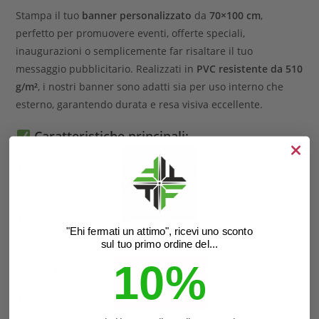
Stampa il tuo
banner personalizzato
da
70×100 cm
,
perfetto per promuovere eventi, offerte speciali,
inaugurazioni o semplicemente far risaltare il tuo
messaggio pubblicitario. Realizzati in
PVC resistente da 510
g/m²
, i nostri banner sono adatti sia per uso interno che
esterno, garantendo durata e resa visiva eccellente.
Caratteristiche principali:
Formato 70×100 cm
: ideale per vetrine, stand, negozi,
fiere ed eventi pubblici.
Materiale PVC 510 g/m²
: resistente agli strappi, alla
"Ehi fermati un attimo", ricevi uno sconto
pioggia e ai raggi UV.
sul tuo primo ordine del...
10%
Stampa a colori HD
: con inchiostri brillanti ed ecologici.
Finiture disponibili
: occhielli in metallo, rinforzo
perimetrale, asole laterali.