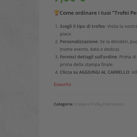
Come ordinare i tuoi “Trofei Pe
Scegli il tipo di trofeo
: Visita la nostr
piace.
Personalizzazione
: Se la desideri, pu
(nome evento, data o dedica)
Fornisci dettagli sull’ordine
: Prima d
prima della stampa finale.
Clicca su AGGIUNGI AL CARRELLO
: ed
Esaurito
Categorie:
Coppe e Trofei
,
Premiazioni