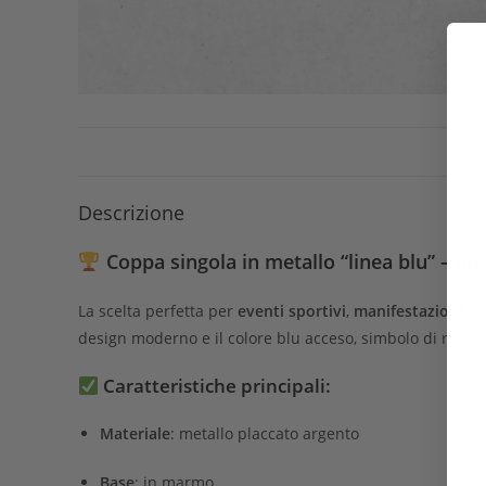
Descrizione
Coppa singola in metallo “linea blu” – b
La scelta perfetta per
eventi sportivi
,
manifestazioni cul
design moderno e il colore blu acceso, simbolo di raffin
Caratteristiche principali:
Materiale
: metallo placcato argento
Base
: in marmo