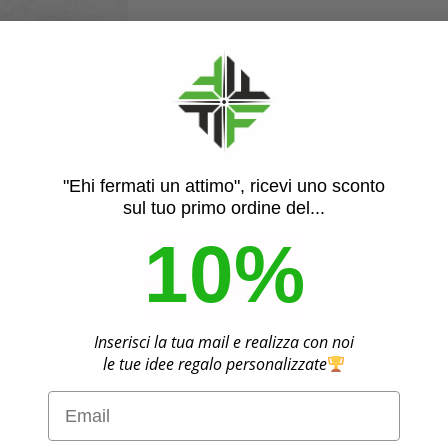
DESCRIZIONE
INFORMAZIONI AGGIUNTIVE
"Ehi fermati un attimo", ricevi uno sconto
sul tuo primo ordine del...
ase in marmo
10%
turali
e
cerimonie ufficiali
. Realizzate metallo argentato con base 
atezza.
Inserisci la tua mail e realizza con noi
le tue idee regalo personalizzate
Email