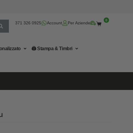
0
371 326 0925
Account
Per Aziende
onalizzato
🖨 Stampa & Timbri
u