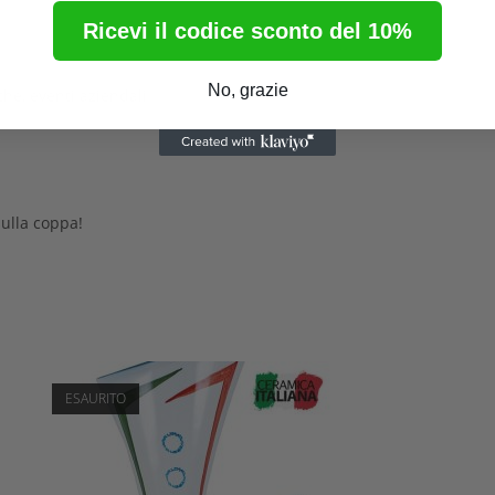
Ricevi il codice sconto del 10%
No, grazie
che, eventi aziendali
ulla coppa!
ESAURITO