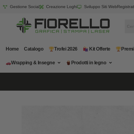
Gestione Social
Creazione Loghi
Sviluppo Siti Web
Registrat
Home
Catalogo
Trofei 2026
​ Kit Offerte
Premi
Wrapping & Insegne
​Prodotti in legno