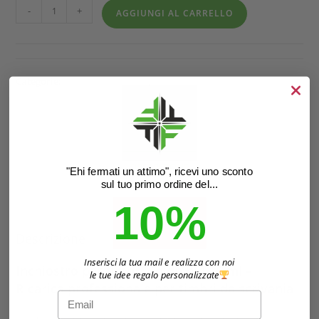
-
+
AGGIUNGI AL CARRELLO
Categorie:
Stampa e Tipografia
,
Timbri
DESCRIZIONE
"Ehi fermati un attimo", ricevi uno sconto
sul tuo primo ordine del...
INFORMAZIONI AGGIUNTIVE
10%
Descrizione
Inserisci la tua mail e realizza con noi
Inchiostro per timbri Colop blu 25 ml –
le tue idee regalo personalizzate
Ricarica professionale per timbri da scrivania
Email