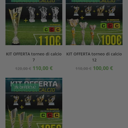
KIT OFFERTA torneo di calcio
KIT OFFERTA torneo di calcio
7
12
110,00
€
100,00
€
120,00
€
110,00
€
IN OFFERTA!