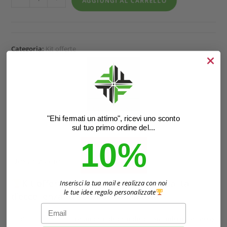
AGGIUNGI AL CARRELLO
Categoria:
Kit offerte
DESCRIZIONE
"Ehi fermati un attimo", ricevi uno sconto
sul tuo primo ordine del...
INFORMAZIONI AGGIUNTIVE
10%
Descrizione
Kit offerta Torneo PREMIUM – “qualità
Inserisci la tua mail e realizza con noi
le tue idee regalo personalizzate
d’eccellenza” disponibilità limitata
Email
Trofei realizzati in
resina di alta qualità con finitura effetto