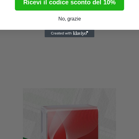
Ricevi il codice sconto del 10%
nsieme
No, grazie
ichette adesive e altri accessori per un set completo e armonioso!