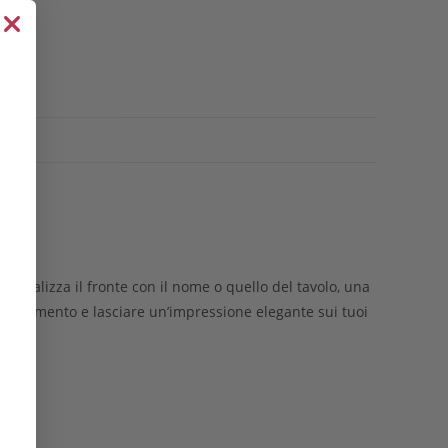
rsonalizza il fronte con il nome o quello del tavolo, una
il ricevimento e lasciare un’impressione elegante sui tuoi