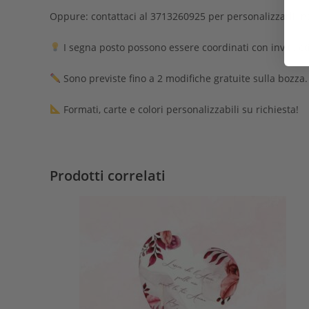
Oppure: contattaci al 3713260925 per personalizzarli i
I segna posto possono essere coordinati con inviti, et
Sono previste fino a 2 modifiche gratuite sulla bozza.
Formati, carte e colori personalizzabili su richiesta!
Prodotti correlati