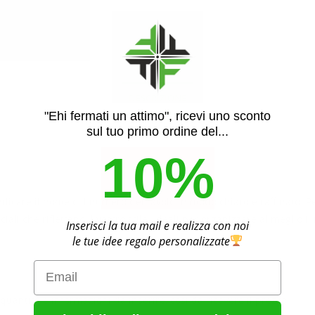
DESCRIZIONE
"Ehi fermati un attimo", ricevi uno sconto
sul tuo primo ordine del...
10%
ndicare il nome o il numero del tavolo in modo chiaro e raffinato. Pe
ali che riflettano il vostro stile. Ideali per organizzare al meglio 
Inserisci la tua mail e realizza con noi
le tue idee regalo personalizzate
Email
antità e informazioni da inserire, così da ricevere il prezzo