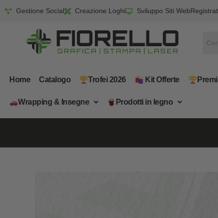
Gestione Social
Creazione Loghi
Sviluppo Siti Web
Registrat
Home
Catalogo
Trofei 2026
​ Kit Offerte
Premi
Wrapping & Insegne
​Prodotti in legno