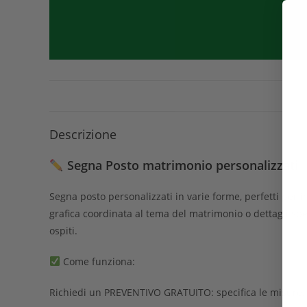
Descrizione
Segna Posto matrimonio personalizzati
Segna posto personalizzati in varie forme, perfetti per i
grafica coordinata al tema del matrimonio o dettagli speci
ospiti.
Come funziona:
Richiedi un PREVENTIVO GRATUITO: specifica le misure, qu