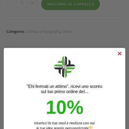
-
+
AGGIUNGI AL CARRELLO
Categorie:
Stampa e Tipografia
,
Timbri
DESCRIZIONE
INFORMAZIONI AGGIUNTIVE
"Ehi fermati un attimo", ricevi uno sconto
sul tuo primo ordine del...
Descrizione
10%
Tampone rotondo di ricambio per timbro
Colop – Modello R/50
Inserisci la tua mail e realizza con noi
le tue idee regalo personalizzate
Prolunga la vita del tuo timbro con il cuscinetto di ricambio