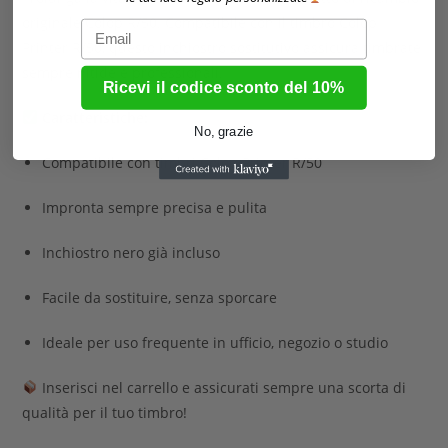
originale Colop R/50. Compatibile con il timbro Colop
Email
Printer R/50, questo inchiostro sostitutivo assicura timbrate
sempre nitide e professionali.
Ricevi il codice sconto del 10%
Caratteristiche:
No, grazie
Compatibile con timbri Colop Printer R/50
Impronta sempre precisa e pulita
Inchiostro nero già incluso
Facile da sostituire, senza sporcare
Ideale per uso frequente in ufficio, negozio o studio
Inserisci nel carrello e assicurati sempre una scorta di
qualità per il tuo timbro!