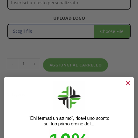
UPLOAD LOGO
Scegli file
Choose File
-
+
AGGIUNGI AL CARRELLO
Categorie:
Coppe e Trofei
,
Premiazioni
"Ehi fermati un attimo", ricevi uno sconto
sul tuo primo ordine del...
DESCRIZIONE