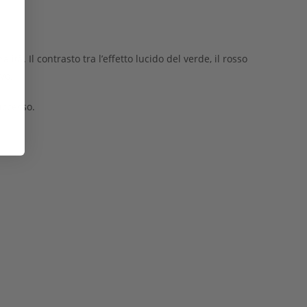
tà. Il contrasto tra l’effetto lucido del verde, il rosso
vo.
uccesso.