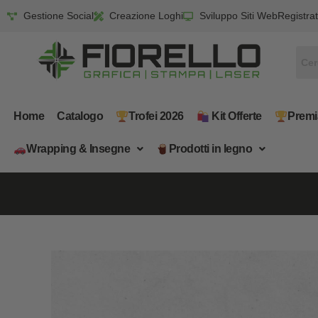
Gestione Social
Creazione Loghi
Sviluppo Siti Web
Registrat
Home
Catalogo
Trofei 2026
​ Kit Offerte
Premi
Wrapping & Insegne
​Prodotti in legno