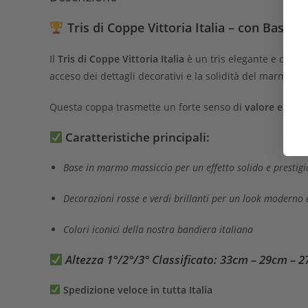
Tris di Coppe Vittoria Italia – con Base i
Il
Tris di Coppe Vittoria Italia
è un tris elegante e deciso
acceso dei dettagli decorativi e la solidità del marmo r
Questa coppa trasmette un forte senso di
valore e rico
Caratteristiche principali:
Base in marmo massiccio per un effetto solido e prestigi
Decorazioni rosse e verdi brillanti per un look moderno 
Colori iconici della nostra bandiera italiana
Altezza 1°/2°/3° Classificato:
33cm – 29cm – 
Spedizione veloce in tutta Italia