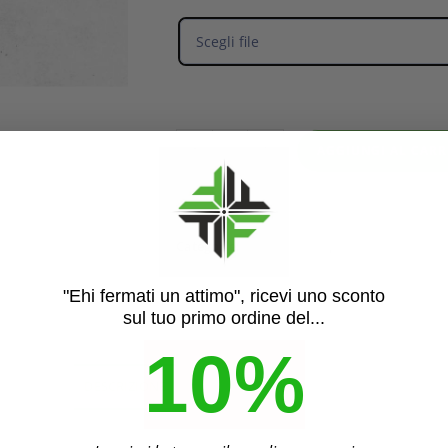
Scegli file
-
+
AGGIUNGI AL CAR
Categorie:
Coppe e Trofei
,
Premiazioni
"Ehi fermati un attimo", ricevi uno sconto
sul tuo primo ordine del...
10%
DESCRIZIONE
INFORMAZIONI AGGIUNTIVE