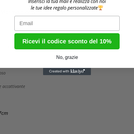
Inserisci la tua mail e realizza con noi
le tue idee regalo personalizzate
n Marmo e dettagli rossi/verdi
Email
, pensato per celebrare i momenti più importanti con stile e personali
ende questo premio perfetto per ogni tipo di evento formale o sporti
Ricevi il codice sconto del 10%
noscimento alla nostra Italia
, diventando un simbolo tangibile di s
No, grazie
oso
e accattivante
27cm