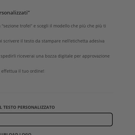
rsonalizzati”
a “sezione trofei” e scegli il modello che più che più ti
oi scrivere il testo da stampare nell’etichetta adesiva
i spedirli riceverai una bozza digitale per approvazione
 effettua il tuo ordine!
 IL TESTO PERSONALIZZATO
UPLOAD LOGO