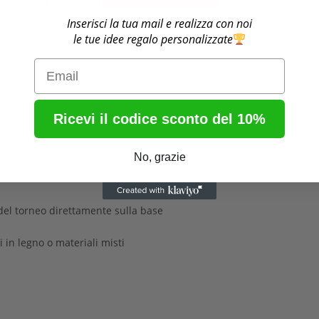
gno – Media Dimensione
Inserisci la tua mail e realizza con noi
n vetro, pensato per premiazioni sportive che vogliono distinguersi p
le tue idee regalo personalizzate
iovanili.
Email
e speciali
Ricevi il codice sconto del 10%
tto per chi cerca un’alternativa ai trofei metallici
No, grazie
del torneo direttamente sulla base
i in legno o materiali misti