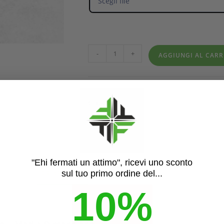
Scegli file
-
+
AGGIUNGI AL CAR
Categorie:
Coppe e Trofei
,
Premiazioni
"Ehi fermati un attimo", ricevi uno sconto
sul tuo primo ordine del...
DESCRIZIONE
INFORMAZIONI AGGIUNTIVE
10%