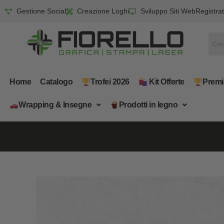
Gestione Social
Creazione Loghi
Sviluppo Siti Web
Registrat
Home
Catalogo
Trofei 2026
​ Kit Offerte
Premi
Wrapping & Insegne
​Prodotti in legno