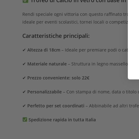
Trofeo di Calcio in vetro con base in le
Rendi speciale ogni vittoria con questo raffinato trofeo i
ideale per eventi scolastici, tornei locali o competizioni g
Caratteristiche principali:
✔
Altezza di 18cm
– Ideale per premiare podi o categori
✔
Materiale naturale
– Struttura in legno massello, perfe
✔
Prezzo conveniente: solo 22€
✔
Personalizzabile
– Con stampa di nome, data o titolo 
✔
Perfetto per set coordinati
– Abbinabile ad altri trofe
Spedizione rapida in tutta Italia